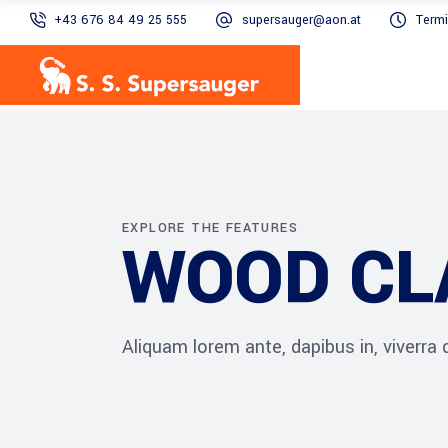
+43 676 84 49 25 555
supersauger@aon.at
Termi
EXPLORE THE FEATURES
WOOD CL
Aliquam lorem ante, dapibus in, viverra qu