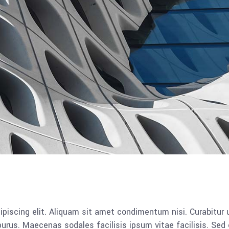
piscing elit. Aliquam sit amet condimentum nisi. Curabitur u
rus. Maecenas sodales facilisis ipsum vitae facilisis. Sed 