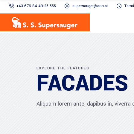
+43 676 84 49 25 555
supersauger@aon.at
Termi
EXPLORE THE FEATURES
FACADES
Aliquam lorem ante, dapibus in, viverra qu