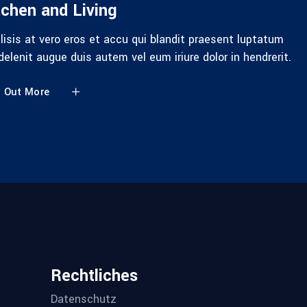
tchen and Living
lisis at vero eros et accu qui blandit praesent luptatum
 delenit augue duis autem vel eum iriure dolor in hendrerit.
d Out More
Rechtliches
Datenschutz