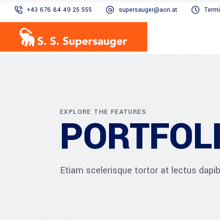
+43 676 84 49 25 555
supersauger@aon.at
Termi
EXPLORE THE FEATURES
PORTFOLI
Etiam scelerisque tortor at lectus dap