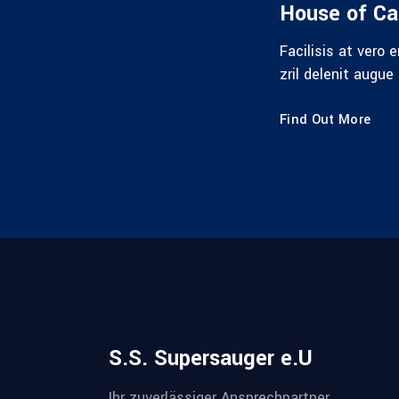
House of Ca
ui blandit praesent luptatum
Facilisis at vero 
 eum iriure dolor in hendrerit.
zril delenit augue
Find Out More
S.S. Supersauger e.U
Ihr zuverlässiger Ansprechpartner