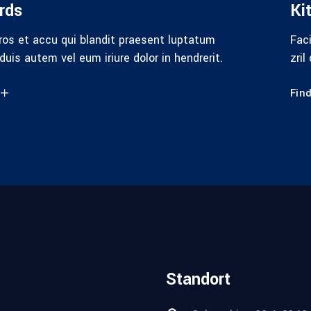
rds
Ki
eros et accu qui blandit praesent luptatum
Faci
 duis autem vel eum iriure dolor in hendrerit.
zril
Fin
Standort